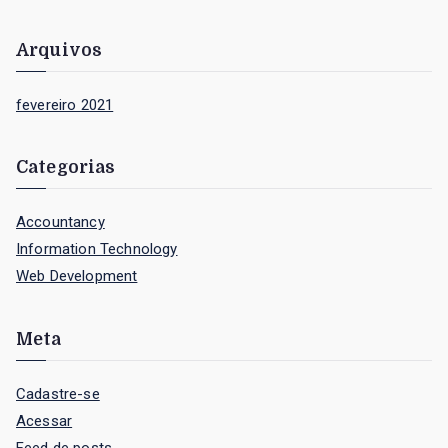
o
r
Arquivos
:
fevereiro 2021
Categorias
Accountancy
Information Technology
Web Development
Meta
Cadastre-se
Acessar
Feed de posts