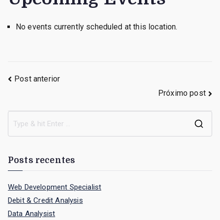
No events currently scheduled at this location.
Navegação
Post anterior
Próximo post
de
Post
S
e
a
Posts recentes
r
c
Web Development Specialist
h
Debit & Credit Analysis
f
Data Analysist