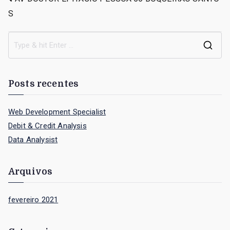
Navegação
S
de
Post
S
e
a
Posts recentes
r
c
Web Development Specialist
h
Debit & Credit Analysis
f
Data Analysist
o
r
Arquivos
:
fevereiro 2021