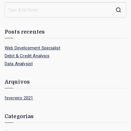
Post
S
e
a
Posts recentes
r
c
Web Development Specialist
h
Debit & Credit Analysis
f
Data Analysist
o
r
Arquivos
:
fevereiro 2021
Categorias