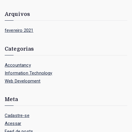
o
r
Arquivos
:
fevereiro 2021
Categorias
Accountancy
Information Technology
Web Development
Meta
Cadastre-se
Acessar
Feed de posts