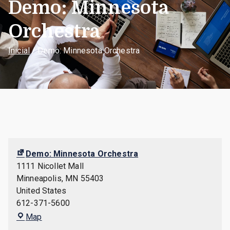
Demo: Minnesota
Orchestra
Inicial
Demo: Minnesota Orchestra
Demo: Minnesota Orchestra
1111 Nicollet Mall
Minneapolis
,
MN
55403
United States
612-371-5600
Demo:
Map
Minnesota