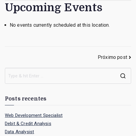
Upcoming Events
Orchestra
No events currently scheduled at this location.
Navegação
Próximo post
de
S
Post
e
a
Posts recentes
r
c
Web Development Specialist
h
Debit & Credit Analysis
f
Data Analysist