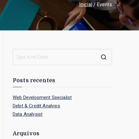
Inicial
Events
S
e
a
Posts recentes
r
c
Web Development Specialist
h
Debit & Credit Analysis
f
Data Analysist
o
r
Arquivos
: