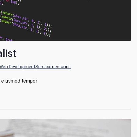
list
em
Web Development
Sem comentários
Web
do eiusmod tempor
Development
Specialist