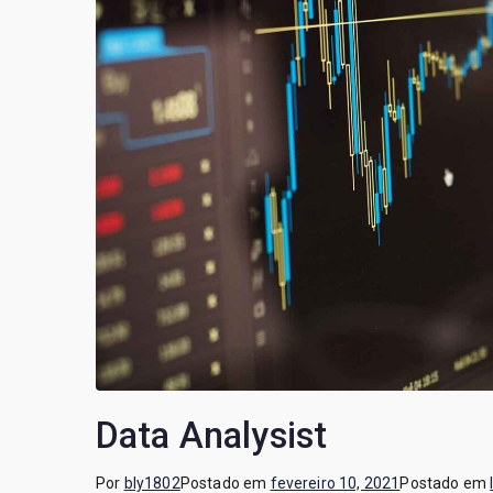
Data Analysist
Por
bly1802
Postado em
fevereiro 10, 2021
Postado em