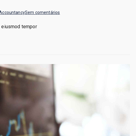
em
Accountancy
Sem comentários
Debit
do eiusmod tempor
&
Credit
Analysis