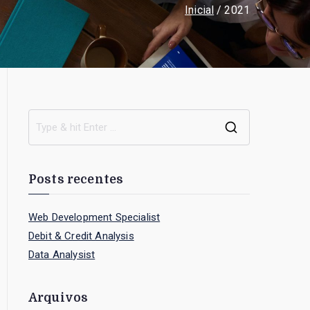
Inicial
2021
S
e
a
Posts recentes
r
c
Web Development Specialist
h
Debit & Credit Analysis
f
Data Analysist
o
r
Arquivos
: