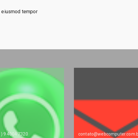
Data
do eiusmod tempor
Analysist
1) 9 4004 7320
contato@webcomputer.com.b